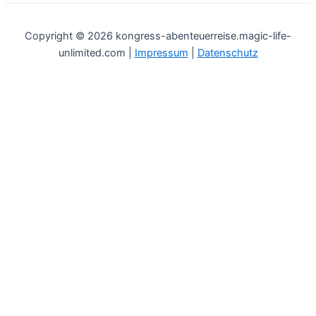
Copyright © 2026 kongress-abenteuerreise.magic-life-
unlimited.com |
Impressum
|
Datenschutz
Workshop: Magic Life Days
Möchtest du auch wissen, wie du mehr deinem Herzen folgen
kannst?
Und möchtest du erfahren, wie du mehr Freude, Leichtigkeit,
Erfüllung, Spaß und Geld in dein Leben ziehen kannst?
Dann sichere dir einen der begehrten
kostenfreien
Plätze.