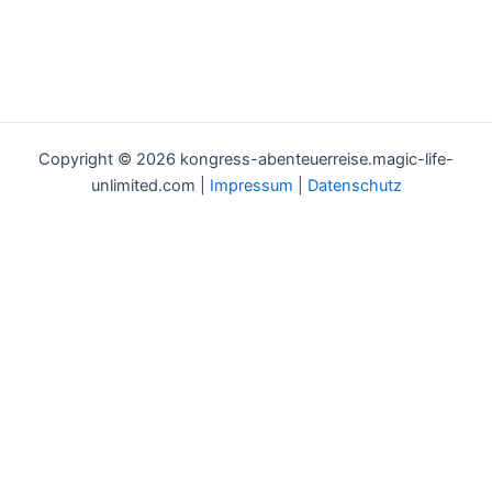
Copyright © 2026 kongress-abenteuerreise.magic-life-
unlimited.com |
Impressum
|
Datenschutz
Workshop: Magic Life Days
Möchtest du auch wissen, wie du mehr deinem Herzen folgen
kannst?
Und möchtest du erfahren, wie du mehr Freude, Leichtigkeit,
Erfüllung, Spaß und Geld in dein Leben ziehen kannst?
Dann sichere dir einen der begehrten
kostenfreien
Plätze.